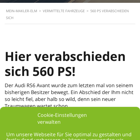
MEIN-MAKLER-ELM
>
VERMITTELTE FAHRZEUGE
>
560 PS VERABSCHIEDEN
SICH
Hier verabschieden
sich 560 PS!
Der Audi RS6 Avant wurde zum letzten mal von seinem
bisherigen Besitzer bewegt. Ein Abschied der Ihm nicht
so leicht fiel, aber halb so wild, denn sein neuer
Traumwagen wartet schon.
Der Käufer wiederum freut sich auf seinen neuen
Cookie-Einstellungen
Kombi und kann es nun kaum erwarten, die ersten
verwalten
Kilometer zu fahren. Schon bei der ersten Besichtigung
war dem Käufer klar, dass der Audi RS6 Avant
Um unsere Webseite für Sie optimal zu gestalten und
fortlaufend verbessern zu können, verwenden wir