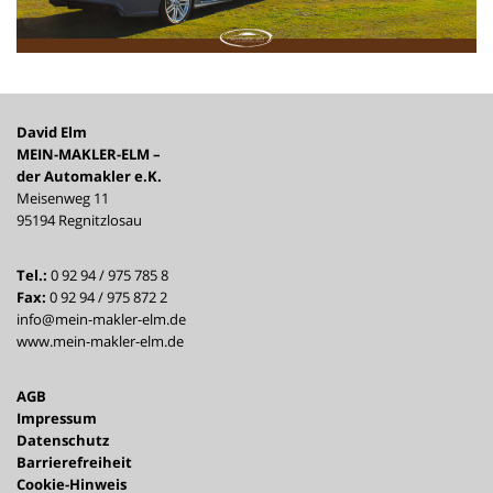
David Elm
MEIN-MAKLER-ELM –
der Automakler e.K.
Meisenweg 11
95194 Regnitzlosau
Tel.:
0 92 94 / 975 785 8
Fax:
0 92 94 / 975 872 2
info@mein-makler-elm.de
www.mein-makler-elm.de
AGB
Impressum
Datenschutz
Barrierefreiheit
Cookie-Hinweis