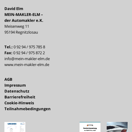
David Elm
MEIN-MAKLER-ELM –
der Automakler e.K.
Meisenweg 11
95194 Regnitzlosau
Tel.:
0 92 94 / 975 785 8
Fax:
0 92 94 / 975 872 2
info@mein-makler-elm.de
www.mein-makler-elm.de
AGB
Impressum
Datenschutz
Barrierefreiheit
Cookie-Hinweis
Teilnahmebedingungen