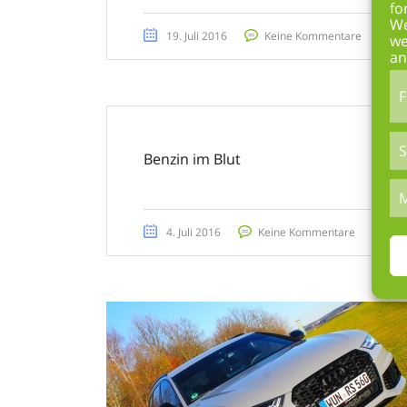
fo
We
19. Juli 2016
Keine Kommentare
we
an
F
S
Benzin im Blut
M
4. Juli 2016
Keine Kommentare