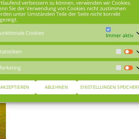
rtlaufend verbessern zu können, verwenden wir Cookies.
nn Sie der Verwendung von Cookies nicht zustimmen
4. Juli 2016
Keine Kommentare
rden unter Umständen Teile der Seite nicht korrekt
gezeigt.
unktionale Cookies
Immer aktiv
tatistiken
Weniger Verbrauch, mehr Platz
arketing
4. Juli 2016
Keine Kommentare
AKZEPTIEREN
ABLEHNEN
EINSTELLUNGEN SPEICHER