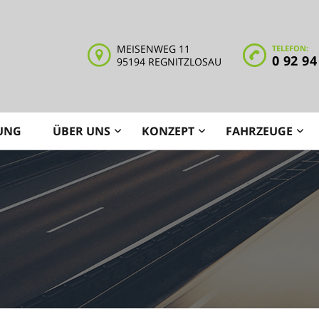
MEISENWEG 11
TELEFON:
0 92 94
95194 REGNITZLOSAU
UNG
ÜBER UNS
KONZEPT
FAHRZEUGE