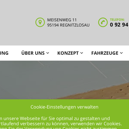
MEISENWEG 11
TELEFON:
0 92 94
95194 REGNITZLOSAU
UNG
ÜBER UNS
KONZEPT
FAHRZEUGE
Cookie-Einstellungen verwalten
 unsere Webseite für Sie optimal zu gestalten und
rtlaufend verbessern zu können, verwenden wir Cookies.
nn Sie der Verwendung von Cookies nicht zustimmen