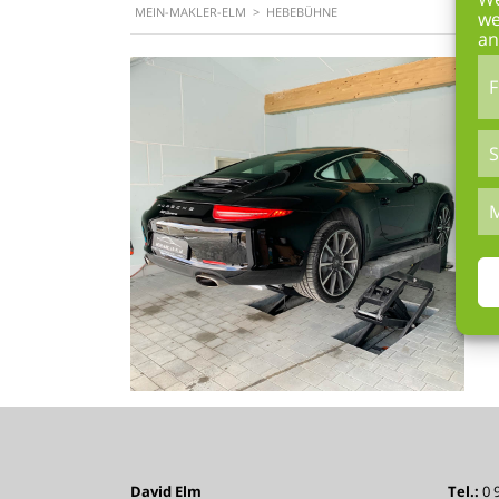
MEIN-MAKLER-ELM
>
HEBEBÜHNE
we
an
F
S
M
David Elm
Tel.:
0 9