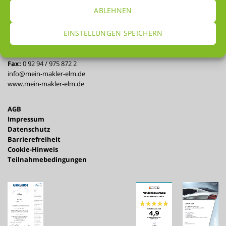
der Automakler e.K.
ABLEHNEN
Meisenweg 11
95194 Regnitzlosau
EINSTELLUNGEN SPEICHERN
Tel.:
0 92 94 / 975 785 8
Fax:
0 92 94 / 975 872 2
info@mein-makler-elm.de
www.mein-makler-elm.de
AGB
Impressum
Datenschutz
Barrierefreiheit
Cookie-Hinweis
Teilnahmebedingungen