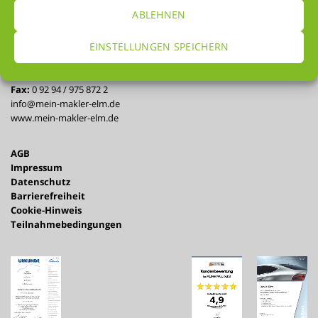
der Automakler e.K.
ABLEHNEN
Meisenweg 11
95194 Regnitzlosau
EINSTELLUNGEN SPEICHERN
Tel.:
0 92 94 / 975 785 8
Fax:
0 92 94 / 975 872 2
info@mein-makler-elm.de
www.mein-makler-elm.de
AGB
Impressum
Datenschutz
Barrierefreiheit
Cookie-Hinweis
Teilnahmebedingungen