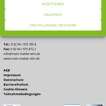
AKZEPTIEREN
David Elm
ABLEHNEN
MEIN-MAKLER-ELM –
der Automakler e.K.
EINSTELLUNGEN SPEICHERN
Meisenweg 11
95194 Regnitzlosau
Tel.:
0 92 94 / 975 785 8
Fax:
0 92 94 / 975 872 2
info@mein-makler-elm.de
www.mein-makler-elm.de
AGB
Impressum
Datenschutz
Barrierefreiheit
Cookie-Hinweis
Teilnahmebedingungen