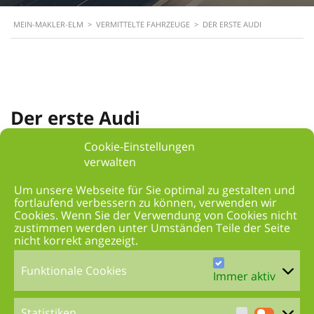
MEIN-MAKLER-ELM
>
VERMITTELTE FAHRZEUGE
>
DER ERSTE AUDI
Der erste Audi
Ich durfte diesen Werksdienstwagen von Audi zu tollen
Cookie-Einstellungen
Konditionen an seinen neuen Besitzer ausliefern.
verwalten
Bisher war die Familie der Marke BMW treu und hatte
Um unsere Webseite für Sie optimal zu gestalten und
keine schlechten Erfahrungen sammeln müssen.
fortlaufend verbessern zu können, verwenden wir
Trotzdem war der reiz nach etwas anderem da und so
Cookies. Wenn Sie der Verwendung von Cookies nicht
habe ich die komplette Suche und Abwicklung für
zustimmen werden unter Umständen Teile der Seite
meinen Kunden übernommen, ohne dass mein Kunde
nicht korrekt angezeigt.
sich um irgendetwas selbst kümmern musste. Ich
lieferte den ersten Audi direkt nach Hause. Glücklich
Funktionale Cookies
Immer aktiv
und begeistert übernahm mein Kunden sein neues
Auto und darf sich nun auf eine neue Zeit freuen – auf
Statistiken