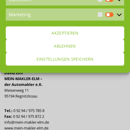
die Audi Zeit.
Ich wünsche euch allzeit gute Fahrt und schöne
Marketing
Erlebnisse mit eurem ersten Audi.
Euer Automakler
AKZEPTIEREN
David Elm
ABLEHNEN
EINSTELLUNGEN SPEICHERN
David Elm
MEIN-MAKLER-ELM –
der Automakler e.K.
Meisenweg 11
95194 Regnitzlosau
Tel.:
0 92 94 / 975 785 8
Fax:
0 92 94 / 975 872 2
info@mein-makler-elm.de
www.mein-makler-elm.de