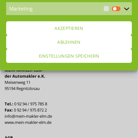
Marketing
7. September 2017
Keine Kommentare
AKZEPTIEREN
ABLEHNEN
EINSTELLUNGEN SPEICHERN
David Elm
MEIN-MAKLER-ELM –
der Automakler e.K.
Meisenweg 11
95194 Regnitzlosau
Tel.:
0 92 94 / 975 785 8
Fax:
0 92 94 / 975 872 2
info@mein-makler-elm.de
www.mein-makler-elm.de
AGB