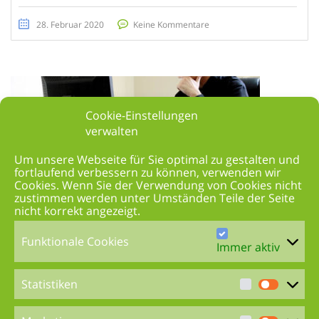
28. Februar 2020
Keine Kommentare
Cookie-Einstellungen
verwalten
Um unsere Webseite für Sie optimal zu gestalten und
fortlaufend verbessern zu können, verwenden wir
Cookies. Wenn Sie der Verwendung von Cookies nicht
zustimmen werden unter Umständen Teile der Seite
nicht korrekt angezeigt.
Funktionale Cookies
Immer aktiv
Die Rückgabe bei einer Autofinanzierung
Statistiken