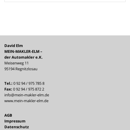
David Elm
MEIN-MAKLER-ELM –
der Automakler e.K.
Meisenweg 11
95194 Regnitzlosau
Tel.:
0 92 94 / 975 785 8
Fax:
0 92 94 / 975 872 2
info@mein-makler-elm.de
www.mein-makler-elm.de
AGB
Impressum
Datenschutz